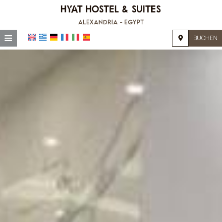
≡
BUCHEN
STARTSEITE
LAGE
UNTERKUNFT
EINRICHTUNGEN
GALERIE