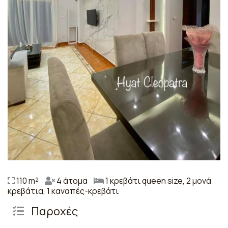
110 m²
4 άτομα
1 κρεβάτι queen size, 2 μονά
κρεβάτια, 1 καναπές-κρεβάτι
Παροχές