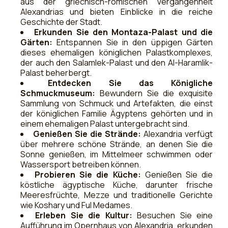
aus der griechisch-römischen Vergangenheit
Alexandrias und bieten Einblicke in die reiche
Geschichte der Stadt.
Erkunden Sie den Montaza-Palast und die
Gärten:
Entspannen Sie in den üppigen Gärten
dieses ehemaligen königlichen Palastkomplexes,
der auch den Salamlek-Palast und den Al-Haramlik-
Palast beherbergt.
Entdecken Sie das Königliche
Schmuckmuseum:
Bewundern Sie die exquisite
Sammlung von Schmuck und Artefakten, die einst
der königlichen Familie Ägyptens gehörten und in
einem ehemaligen Palast untergebracht sind.
Genießen Sie die Strände:
Alexandria verfügt
über mehrere schöne Strände, an denen Sie die
Sonne genießen, im Mittelmeer schwimmen oder
Wassersport betreiben können.
Probieren Sie die Küche:
Genießen Sie die
köstliche ägyptische Küche, darunter frische
Meeresfrüchte, Mezze und traditionelle Gerichte
wie Koshary und Ful Medames.
Erleben Sie die Kultur:
Besuchen Sie eine
Aufführung im Opernhaus von Alexandria, erkunden