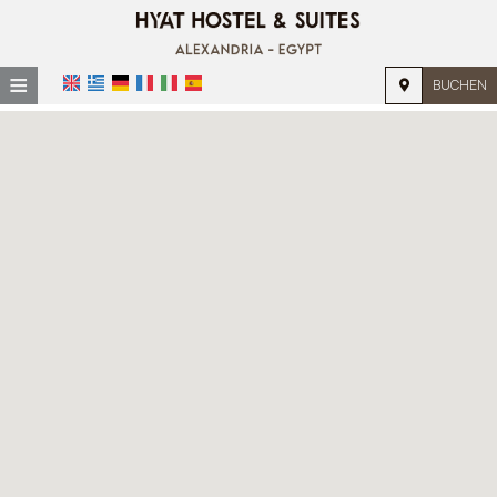
≡
BUCHEN
STARTSEITE
LAGE
UNTERKUNFT
EINRICHTUNGEN
GALERIE