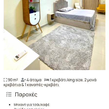
90 m²
4 άτομα
1 κρεβάτι king size, 2 μονά
κρεβάτια & 1 καναπές-κρεβάτι
Παροχές
Μηχανή για τσάι/καφέ