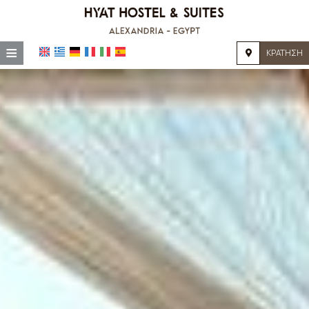
≡
ΚΡΆΤΗΣΗ
ΑΡΧΙΚΉ
ΤΟΠΟΘΕΣΊΑ
ΔΙΑΜΟΝΉ
ΠΑΡΟΧΈΣ
ΦΩΤΟΓΡΑΦΊΕΣ