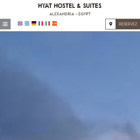
≡
RESERVEZ
ACCUEIL
EMPLACEMENT
HÉBERGEMENT
INSTALLATIONS
GALERIE