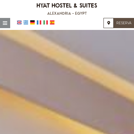
≡
RESERVA
HOME
UBICACIÓN
ALOJAMIENTO
INSTALACIONES
GALERÍA